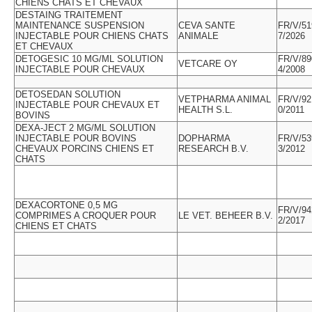
CHIENS CHATS ET CHEVAUX
DESTAING TRAITEMENT
MAINTENANCE SUSPENSION
CEVA SANTE
FR/V/51
INJECTABLE POUR CHIENS CHATS
ANIMALE
7/2026
ET CHEVAUX
DETOGESIC 10 MG/ML SOLUTION
FR/V/89
VETCARE OY
INJECTABLE POUR CHEVAUX
4/2008
DETOSEDAN SOLUTION
VETPHARMA ANIMAL
FR/V/92
INJECTABLE POUR CHEVAUX ET
HEALTH S.L.
0/2011
BOVINS
DEXA-JECT 2 MG/ML SOLUTION
INJECTABLE POUR BOVINS
DOPHARMA
FR/V/53
CHEVAUX PORCINS CHIENS ET
RESEARCH B.V.
3/2012
CHATS
DEXACORTONE 0,5 MG
FR/V/94
COMPRIMES A CROQUER POUR
LE VET. BEHEER B.V.
2/2017
CHIENS ET CHATS