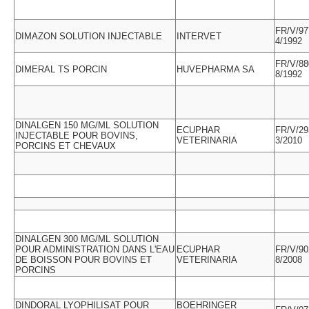
FR/V/97
DIMAZON SOLUTION INJECTABLE
INTERVET
4/1992
FR/V/88
DIMERAL TS PORCIN
HUVEPHARMA SA
8/1992
DINALGEN 150 MG/ML SOLUTION
ECUPHAR
FR/V/29
INJECTABLE POUR BOVINS,
VETERINARIA
3/2010
PORCINS ET CHEVAUX
DINALGEN 300 MG/ML SOLUTION
POUR ADMINISTRATION DANS L'EAU
ECUPHAR
FR/V/90
DE BOISSON POUR BOVINS ET
VETERINARIA
8/2008
PORCINS
DINDORAL LYOPHILISAT POUR
BOEHRINGER