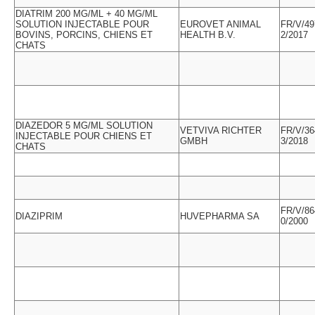
DIATRIM 200 MG/ML + 40 MG/ML
SOLUTION INJECTABLE POUR
EUROVET ANIMAL
FR/V/49
BOVINS, PORCINS, CHIENS ET
HEALTH B.V.
2/2017
CHATS
DIAZEDOR 5 MG/ML SOLUTION
VETVIVA RICHTER
FR/V/36
INJECTABLE POUR CHIENS ET
GMBH
3/2018
CHATS
FR/V/86
DIAZIPRIM
HUVEPHARMA SA
0/2000