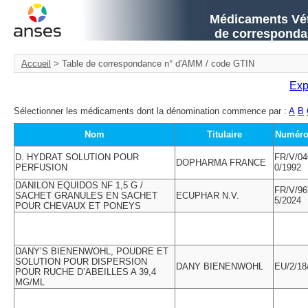
Médicaments Vété
de corresponda
Accueil
> Table de correspondance n° d'AMM / code GTIN
Exp
Sélectionner les médicaments dont la dénomination commence par :
A
B
Nom
Titulaire
Numéro
D. HYDRAT SOLUTION POUR
FR/V/04
DOPHARMA FRANCE
PERFUSION
0/1992
DANILON EQUIDOS NF 1,5 G /
FR/V/96
SACHET GRANULES EN SACHET
ECUPHAR N.V.
5/2024
POUR CHEVAUX ET PONEYS
DANY’S BIENENWOHL, POUDRE ET
SOLUTION POUR DISPERSION
DANY BIENENWOHL
EU/2/18
POUR RUCHE D’ABEILLES A 39,4
MG/ML