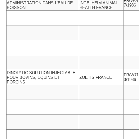
FR/V/07
ADMINISTRATION DANS L’EAU DE
INGELHEIM ANIMAL
7/1986
BOISSON
HEALTH FRANCE
DINOLYTIC SOLUTION INJECTABLE
FR/V/71
POUR BOVINS, EQUINS ET
ZOETIS FRANCE
3/1986
PORCINS