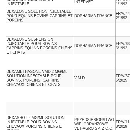
INTERVET
INJECTABLE
1/1992
DEXALONE SOLUTION INJECTABLE
FR/V/44
POUR EQUINS BOVINS CAPRINS ET
DOPHARMA FRANCE
2/1992
PORCINS
DEXALONE SUSPENSION
INJECTABLE POUR BOVINS
FR/V/63
DOPHARMA FRANCE
CAPRINS EQUINS PORCINS CHIENS
6/1992
ET CHATS
DEXAMETHASONE VMD 2 MG/ML
SOLUTION INJECTABLE POUR
FR/V/67
V.M.D.
BOVINS, PORCINS, CAPRINS,
5/2025
CHEVAUX, CHIENS ET CHATS
DEXASHOT 2 MG/ML SOLUTION
PRZEDSIEBIORSTWO
INJECTABLE POUR BOVINS
FR/V/11
WIELOBRANZOWE
CHEVAUX PORCINS CHIENS ET
8/2019
VET-AGRO SP. Z O.O.